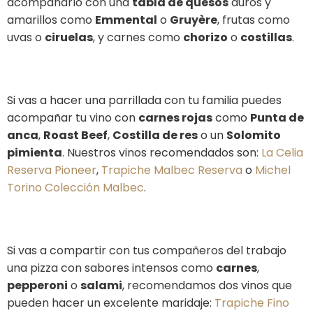
acompañarlo con una
tabla de quesos
duros y
amarillos como
Emmental
o
Gruyère
, frutas como
uvas o
ciruelas
, y carnes como
chorizo
o
costillas
.
Si vas a hacer una parrillada con tu familia puedes
acompañar tu vino
con
carnes rojas
como
Punta de
anca
,
Roast Beef
,
Costilla de res
o un
Solomito
pimienta
.
Nuestros vinos recomendados son:
La Celia
Reserva Pioneer
,
Trapiche Malbec Reserva
o
Michel
Torino Colección Malbec
.
Si vas a compartir con tus compañeros del trabajo
una pizza con sabores intensos como
carnes
,
pepperoni
o
salami
, recomendamos dos vinos que
pueden hacer un excelente maridaje:
Trapiche Fino